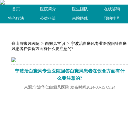
首页
医院简介
医生团队
在线咨询
特色疗法
公益坐诊
来院路线
预约挂号
>
>
舟山白癜风医院
白癜风常识
宁波治白癜风专业医院回答白癜
风患者在饮食方面有什么要注意的?
宁波治白癜风专业医院回答白癜风患者在饮食方面有什
么要注意的?
来源:宁波华仁白癜风医院 发布时间2024-03-15 09:24