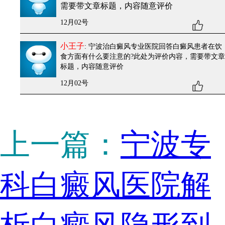
需要带文章标题，内容随意评价
12月02号
小王子
: 宁波治白癜风专业医院回答白癜风患者在饮
食方面有什么要注意的?
此处为评价内容，需要带文章
标题，内容随意评价
12月02号
上一篇：
宁波专
科白癜风医院解