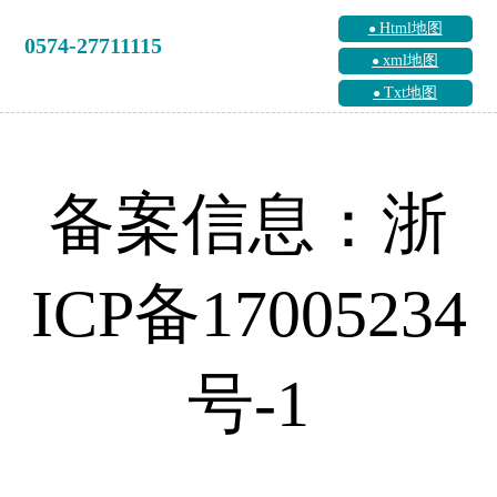
Html地图
0574-27711115
xml地图
Txt地图
备案信息：浙
ICP备17005234
号-1