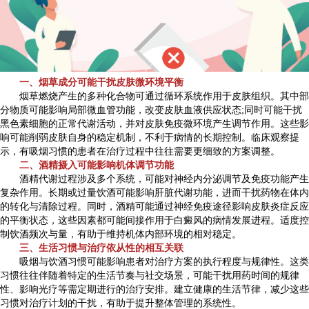
一、烟草成分可能干扰皮肤微环境平衡
烟草燃烧产生的多种化合物可通过循环系统作用于皮肤组织。其中部
分物质可能影响局部微血管功能，改变皮肤血液供应状态;同时可能干扰
黑色素细胞的正常代谢活动，并对皮肤免疫微环境产生调节作用。这些影
响可能削弱皮肤自身的稳定机制，不利于病情的长期控制。临床观察提
示，有吸烟习惯的患者在治疗过程中往往需要更细致的方案调整。
二、酒精摄入可能影响机体调节功能
酒精代谢过程涉及多个系统，可能对神经内分泌调节及免疫功能产生
复杂作用。长期或过量饮酒可能影响肝脏代谢功能，进而干扰药物在体内
的转化与清除过程。同时，酒精可能通过神经免疫途径影响皮肤炎症反应
的平衡状态，这些因素都可能间接作用于白癜风的病情发展进程。适度控
制饮酒频次与量，有助于维持机体内部环境的相对稳定。
三、生活习惯与治疗依从性的相互关联
吸烟与饮酒习惯可能影响患者对治疗方案的执行程度与规律性。这类
习惯往往伴随着特定的生活节奏与社交场景，可能干扰用药时间的规律
性、影响光疗等需定期进行的治疗安排。建立健康的生活节律，减少这些
习惯对治疗计划的干扰，有助于提升整体管理的系统性。