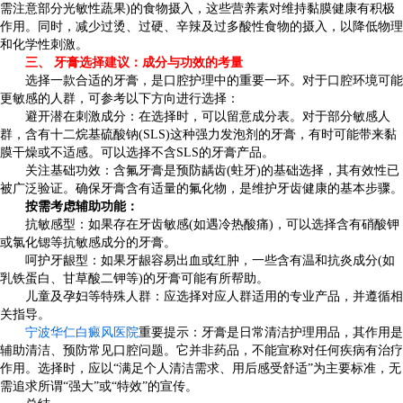
需注意部分光敏性蔬果)的食物摄入，这些营养素对维持黏膜健康有积极
作用。同时，减少过烫、过硬、辛辣及过多酸性食物的摄入，以降低物理
和化学性刺激。
三、 牙膏选择建议：成分与功效的考量
选择一款合适的牙膏，是口腔护理中的重要一环。对于口腔环境可能
更敏感的人群，可参考以下方向进行选择：
避开潜在刺激成分：在选择时，可以留意成分表。对于部分敏感人
群，含有十二烷基硫酸钠(SLS)这种强力发泡剂的牙膏，有时可能带来黏
膜干燥或不适感。可以选择不含SLS的牙膏产品。
关注基础功效：含氟牙膏是预防龋齿(蛀牙)的基础选择，其有效性已
被广泛验证。确保牙膏含有适量的氟化物，是维护牙齿健康的基本步骤。
按需考虑辅助功能：
抗敏感型：如果存在牙齿敏感(如遇冷热酸痛)，可以选择含有硝酸钾
或氯化锶等抗敏感成分的牙膏。
呵护牙龈型：如果牙龈容易出血或红肿，一些含有温和抗炎成分(如
乳铁蛋白、甘草酸二钾等)的牙膏可能有所帮助。
儿童及孕妇等特殊人群：应选择对应人群适用的专业产品，并遵循相
关指导。
宁波华仁白癜风医院
重要提示：牙膏是日常清洁护理用品，其作用是
辅助清洁、预防常见口腔问题。它并非药品，不能宣称对任何疾病有治疗
作用。选择时，应以“满足个人清洁需求、用后感受舒适”为主要标准，无
需追求所谓“强大”或“特效”的宣传。