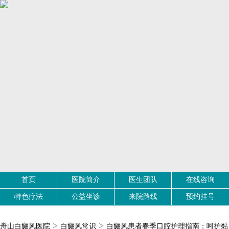
首页
医院简介
医生团队
在线咨询
特色疗法
公益坐诊
来院路线
预约挂号
>
>
舟山白癜风医院
白癜风常识
白癜风患者春季口腔护理指南：呵护黏