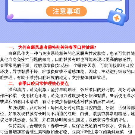
一、 为何白癜风患者需特别关注春季口腔健康?
白癜风作为一种与免疫系统相关的色素脱失性皮肤病，患者可能伴随
其他自身免疫性问题的倾向，口腔黏膜有时也可能表现出更高的敏感性。
春季常见的干燥、过敏原增多(如花粉、尘螨)等因素，可能间接影响口腔
环境，导致黏膜干燥、轻微炎症或不适感加剧。因此，主动进行细致的口
腔护理，有助于维持口腔环境的稳定，支持整体健康管理。
二、 春季口腔日常护理核心要点
温和清洁，避免刺激：坚持早晚刷牙、饭后漱口的好习惯。刷牙时动
作应轻柔，使用软毛牙刷，避免用力过度损伤牙龈和黏膜。餐后使用温水
或温和的漱口水清洁，有助于减少食物残渣对黏膜的潜在刺激。
加强观察，及时应对：每日刷牙时可留意口腔内壁、牙龈、舌侧等部
位。如果发现黏膜有长时间不消退的红斑、白斑、溃疡或异常粗糙感，建
议记录其形态、位置，并在复诊时向医生描述，以便获得专业的评估。
保持湿润，合理饮食：春季干燥，应保证充足的日常饮水。饮食上，
可适当增加富含维生素B族(如全谷物、豆类)和维生素C(如新鲜蔬菜，但