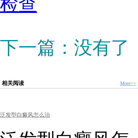
检查
下一篇：没有了
相关阅读
More>>
泛发型白癜风怎么治