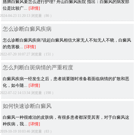
胳膊白癜风要怎么进行护理? 舟山白癜风医院 指出：白癜风的病发部
位是比较广...
[详情]
2024-04-23 11:20:13 浏览量（86 ）
怎么诊断白癜风疾病
怎么诊断白癜风疾病?说起白癜风相信大家无人不知无人不晓，白癜风
的危害极...
[详情]
2022-07-20 10:07:27 浏览量（151 ）
怎么判断白斑病情的严重程度
白癜风疾病一经发生之后，患者就要随时准备着面临病情的扩散和恶
化，如今随...
[详情]
2022-07-12 14:13:34 浏览量（198 ）
如何快速诊断白癜风
白癜风一种很难治的皮肤病，有很多患者都深受其害，对于白癜风这
种疾病，我...
[详情]
2019-10-19 10:03:46 浏览量（83 ）