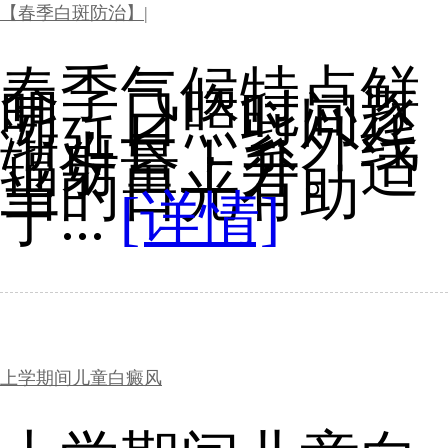
【春季白斑防治】|
春季气候特点鲜
明，日照时间逐
渐延长，紫外线
辐射量上升。适
当的日光有助
于...
[详情]
上学期间儿童白癜风