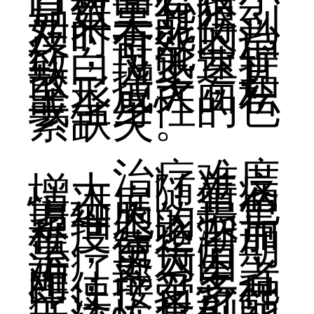
且数量有限，
如果未能得到
及时有效的治
疗，可能会导
致白斑迅速扩
散、增多，甚
至形成大面积
或全身性的色
素缺失。
治疗难度
增大：随着病
情进展，黑色
素细胞的损害
程度会逐渐加
重，使得后期
治疗更为困
难，部分患者
即使接受多种
疗法，也可能