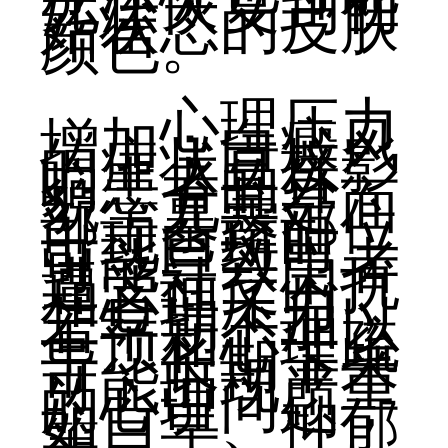
无法恢复到初
始状态的皮肤
颜色。
心理压力
增加：白癜风
的症状直接影
响患者的外
貌，尤其是面
部等暴露部位
出现白斑时，
可能导致患者
遭受社交困扰
和心理压力，
若早期不加以
干预和心理疏
导，长期下来
可能出现严重
的心理问题，
如自卑、抑郁
等。