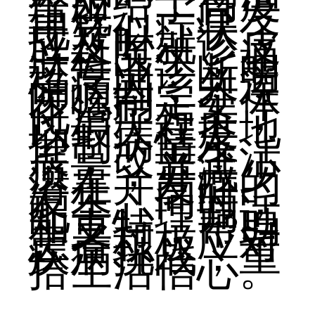
疗应给予高度
重视。一旦发
现疑似症状，
应及时就诊皮
肤科医生，通
过专业诊断明
确病因，并遵
医嘱制定个体
化治疗方案，
以最大程度地
抑制病情发
展，改善生活
质量，并减少
潜在并发症的
发生。同时，
配合心理调适
和支持，帮助
患者积极应对
疾病挑战，重
拾生活信心。