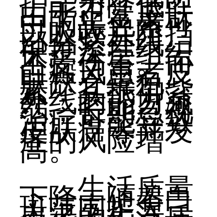
护能力降低：
由于正常皮肤
中的黑色素可
以吸收并阻挡
部分紫外线，
保护深层组织
不受伤害。而
白癜风患者皮
肤缺乏黑色
素，其抵御紫
外线的能力减
弱，长期忽视
治疗可能导致
皮肤癌等并发
症的风险增
高。
生活质量
下降：随着白
斑范围扩大，