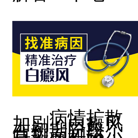
病情扩散
加剧：白癜风
在初期阶段，
白斑面积较小