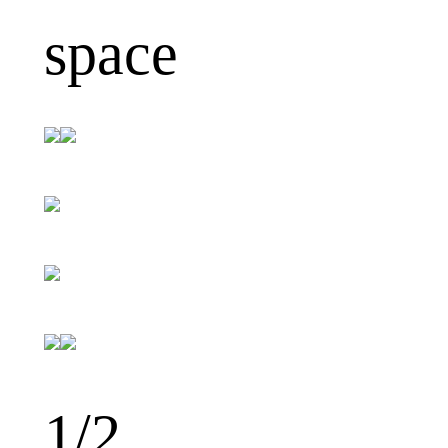
space
1
/2