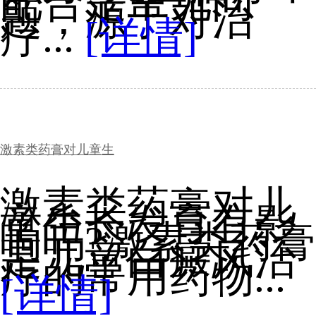
配合是常见问
题，源于对治
疗...
[详情]
激素类药膏对儿童生
激素类药膏对儿
童生长发育有影
响吗?激素类药膏
是儿童白癜风治
疗的常用药物...
[详情]