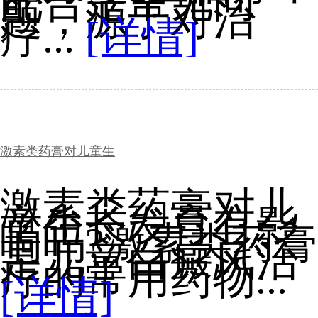
配合是常见问
题，源于对治
疗...
[详情]
激素类药膏对儿童生
激素类药膏对儿
童生长发育有影
响吗?激素类药膏
是儿童白癜风治
疗的常用药物...
[详情]