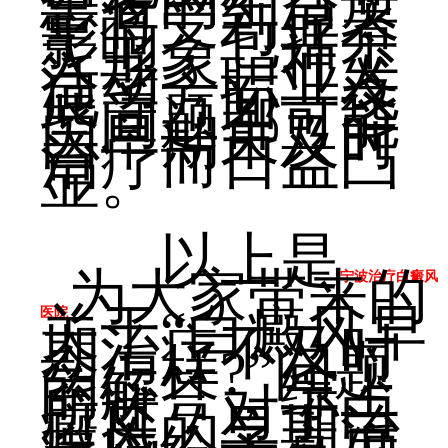
患者的生活质
量将受到显著
影响，包括个
人形象、社交
活动、职业发
展等方面，这
些问题都可能
因早期未及时
治疗而日益凸
显。
以上是
为大家带来的
宁波治疗白癜风
关于“白癜风早
医院
期治疗不及时
会怎样?”问题
的解答，综上
所述，对于白
癜风的早期治