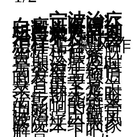
宁波治疗
白癜风医院分
析白癜风早期
治疗不及时会
怎样?
白癜风作
为一种色素脱
失性皮肤病，
早期治疗及时
与否对于病情
的发展与预后
具有重要意
义。以下是关
于早期未及时
治疗可能带来
的影响的科普
说明。下面宁
波治疗白癜风
医院来给大家
解答一下吧!