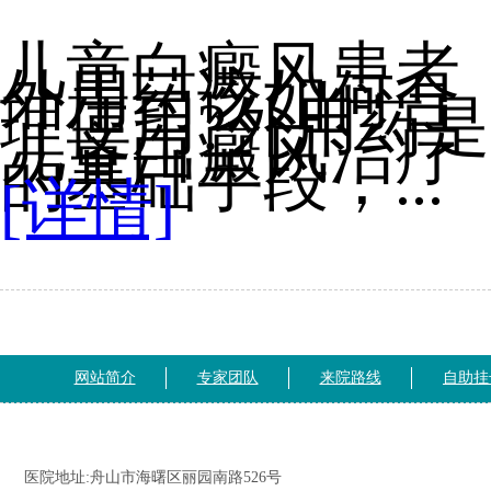
儿童白癜风患者
外用药该如何合
理使用?外用药是
儿童白癜风治疗
的基础手段，...
[详情]
网站简介
专家团队
来院路线
自助挂
医院地址:舟山市海曙区丽园南路526号