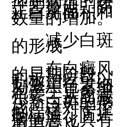
抑制病情的进
一步蔓延，防
止白斑面积和
数量的增加。
减少白斑
的形成
在白癜风
的早期阶段，
积极治疗可以
刺激黑色素细
胞产生更多黑
色素，从而减
少新白斑的形
成。这对于控
制病情、防止
病情恶化具有
重要意义。