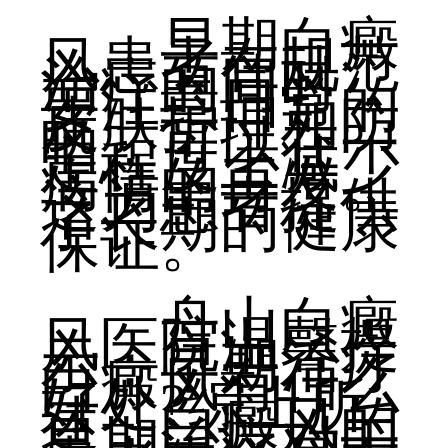
早期白癜
风患者在规范
治疗的同时，
要注意日常的
皮肤护理和防
晒，可以在一
定程度上减少
病情的再发。
这为患者提供
了长期的健康
保证。
舟山白癜
风医院温馨提
示：早期治疗
白癜风有什么
好处?综上所
述，白癜风的
早期治疗对于