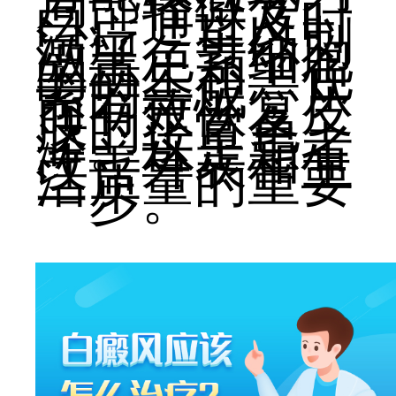
局部轻微变
白。通过及时
治疗，可以刺
激黑色素细胞
的再生和黑色
素的合成，从
而有效恢复皮
肤的正常色
泽。这是患者
改善外表和生
活质量的重要
一步。