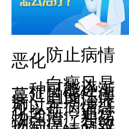
防止病情
恶化
白癜风是
一种可能逐渐
蔓延的慢性疾
病。早期治疗
可以在病情恶
化之前，通过
物理治疗和药
物治疗，有效