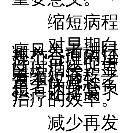
缩短病程
对早期白
癜风患者进行
规范合理的治
疗，可以促进
白斑消失，显
着缩短病程。
这不仅减轻了
患者的身心负
担，还提高了
治疗的效率。
减少再发