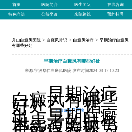
首页
医院简介
医生团队
在线咨询
特色疗法
公益坐诊
来院路线
预约挂号
>
>
>
舟山白癜风医院
白癜风常识
白癜风治疗
早期治疗白癜风
有哪些好处
早期治疗白癜风有哪些好处
来源:宁波华仁白癜风医院 发布时间2024-08-17 10:23
早期治疗
白癜风有哪些
好处?
指
出：早期白癜
舟山白癜风医院
风患者的肤色
可能仅表现为