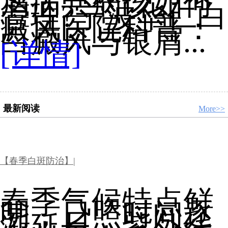
屑病共病该如何
管理?宁波华仁白
癜风医院科普：
白癜风与银屑...
[详情]
最新阅读
More>>
【春季白斑防治】|
春季气候特点鲜
明，日照时间逐
渐延长，紫外线