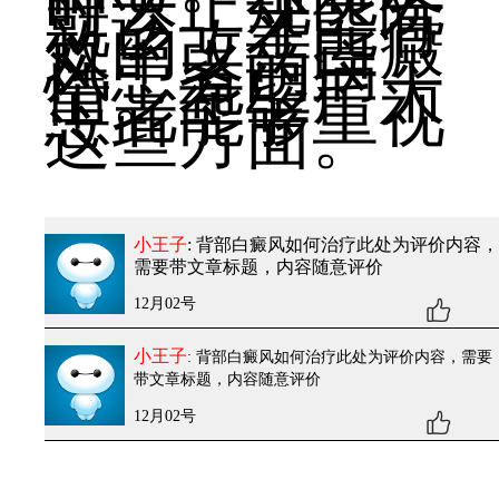
时去正规医院
就诊，才能有
效的改善白癜
风患者的病
情。希望广大
患者能够重视
这些方面。
小王子
: 背部白癜风如何治疗
此处为评价内容，
需要带文章标题，内容随意评价
12月02号
小王子
: 背部白癜风如何治疗
此处为评价内容，需要
带文章标题，内容随意评价
12月02号