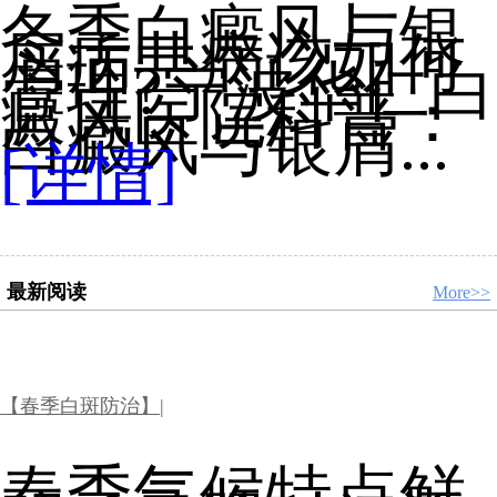
冬季白癜风与银
屑病共病该如何
管理?宁波华仁白
癜风医院科普：
白癜风与银屑...
[详情]
最新阅读
More>>
【春季白斑防治】|
春季气候特点鲜