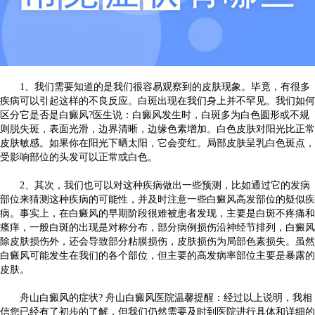
1、我们需要知道的是我们很容易观察到的皮肤现象。毕竟，有很多
疾病可以引起这样的不良反应。白斑出现在我们身上并不罕见。我们如何
区分它是否是白癜风?医生说：白癜风发生时，白斑多为白色圆形或不规
则脱失斑，表面光滑，边界清晰，边缘色素增加。白色皮肤对阳光比正常
皮肤敏感。如果你在阳光下晒太阳，它会变红。局部皮肤呈乳白色斑点，
受影响部位的头发可以正常或白色。
2、其次，我们也可以对这种疾病做出一些预测，比如通过它的发病
部位来猜测这种疾病的可能性，并及时注意一些白癜风高发部位的疑似疾
病。事实上，在白癜风的早期阶段很难被患者发现，主要是白斑不疼痛和
瘙痒，一般白斑的出现是对称分布，部分病例损伤沿神经节排列，白癜风
除皮肤损伤外，还会导致部分粘膜损伤，皮肤损伤为局部色素损失。虽然
白癜风可能发生在我们的各个部位，但主要的高发病率部位主要是暴露的
皮肤。
舟山白癜风的症状? 舟山白癜风医院温馨提醒：经过以上说明，我相
信您已经有了初步的了解，但我们仍然需要及时到医院进行具体和详细的