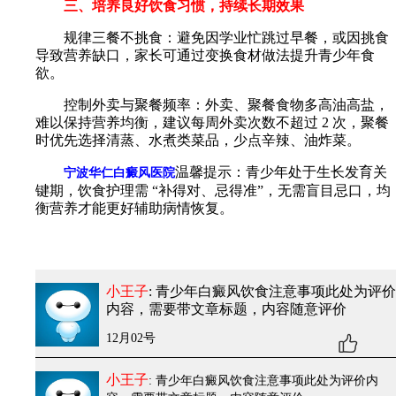
三、培养良好饮食习惯，持续长期效果
规律三餐不挑食：避免因学业忙跳过早餐，或因挑食
导致营养缺口，家长可通过变换食材做法提升青少年食
欲。
控制外卖与聚餐频率：外卖、聚餐食物多高油高盐，
难以保持营养均衡，建议每周外卖次数不超过 2 次，聚餐
时优先选择清蒸、水煮类菜品，少点辛辣、油炸菜。
温馨提示：青少年处于生长发育关
宁波华仁白癜风医院
键期，饮食护理需 “补得对、忌得准”，无需盲目忌口，均
衡营养才能更好辅助病情恢复。
小王子
: 青少年白癜风饮食注意事项
此处为评价
内容，需要带文章标题，内容随意评价
12月02号
小王子
: 青少年白癜风饮食注意事项
此处为评价内