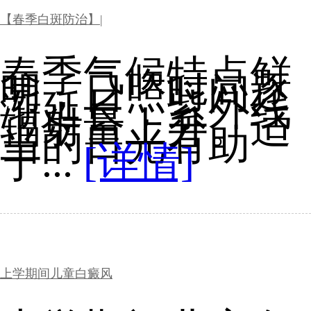
【春季白斑防治】|
春季气候特点鲜
明，日照时间逐
渐延长，紫外线
辐射量上升。适
当的日光有助
于...
[详情]
上学期间儿童白癜风