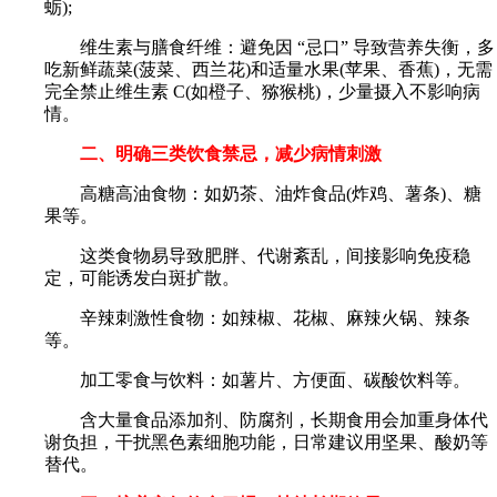
蛎);
维生素与膳食纤维：避免因 “忌口” 导致营养失衡，多
吃新鲜蔬菜(菠菜、西兰花)和适量水果(苹果、香蕉)，无需
完全禁止维生素 C(如橙子、猕猴桃)，少量摄入不影响病
情。
二、明确三类饮食禁忌，减少病情刺激
高糖高油食物：如奶茶、油炸食品(炸鸡、薯条)、糖
果等。
这类食物易导致肥胖、代谢紊乱，间接影响免疫稳
定，可能诱发白斑扩散。
辛辣刺激性食物：如辣椒、花椒、麻辣火锅、辣条
等。
加工零食与饮料：如薯片、方便面、碳酸饮料等。
含大量食品添加剂、防腐剂，长期食用会加重身体代
谢负担，干扰黑色素细胞功能，日常建议用坚果、酸奶等
替代。