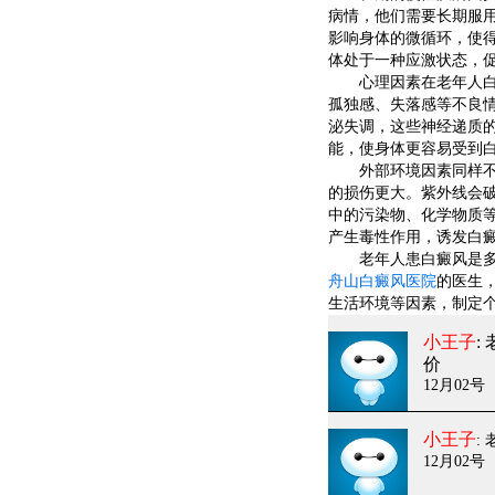
病情，他们需要长期服
影响身体的微循环，使
体处于一种应激状态，
心理因素在老年人白癜
孤独感、失落感等不良
泌失调，这些神经递质
能，使身体更容易受到
外部环境因素同样不可
的损伤更大。紫外线会
中的污染物、化学物质
产生毒性作用，诱发白
老年人患白癜风是多种
舟山白癜风医院
的医生
生活环境等因素，制定
小王子
:
价
12月02号
小王子
:
12月02号