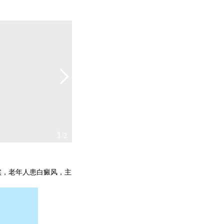
2
/2
，老年人患白癜风，主