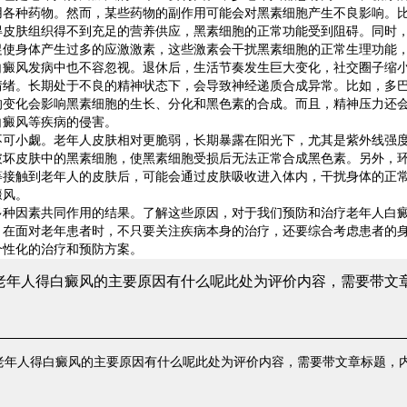
用各种药物。然而，某些药物的副作用可能会对黑素细胞产生不良影响。
得皮肤组织得不到充足的营养供应，黑素细胞的正常功能受到阻碍。同时
促使身体产生过多的应激激素，这些激素会干扰黑素细胞的正常生理功能
风发病中也不容忽视。退休后，生活节奏发生巨大变化，社交圈子缩小
情绪。长期处于不良的精神状态下，会导致神经递质合成异常。比如，多
的变化会影响黑素细胞的生长、分化和黑色素的合成。而且，精神压力还
白癜风等疾病的侵害。
小觑。老年人皮肤相对更脆弱，长期暴露在阳光下，尤其是紫外线强度
破坏皮肤中的黑素细胞，使黑素细胞受损后无法正常合成黑色素。另外，
等接触到老年人的皮肤后，可能会通过皮肤吸收进入体内，干扰身体的正
癜风。
因素共同作用的结果。了解这些原因，对于我们预防和治疗老年人白癜
，在面对老年患者时，不只要关注疾病本身的治疗，还要综合考虑患者的
个性化的治疗和预防方案。
 老年人得白癜风的主要原因有什么呢
此处为评价内容，需要带文
 老年人得白癜风的主要原因有什么呢
此处为评价内容，需要带文章标题，