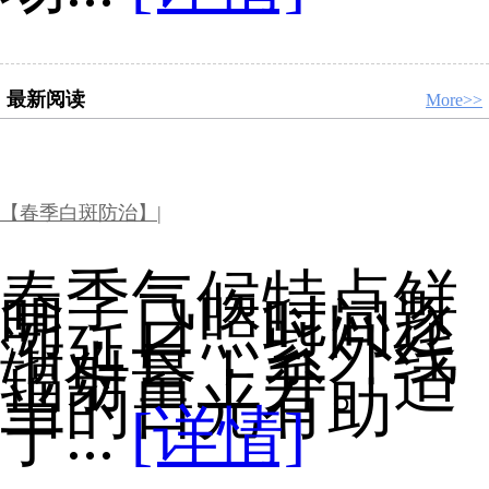
最新阅读
More>>
【春季白斑防治】|
春季气候特点鲜
明，日照时间逐
渐延长，紫外线
辐射量上升。适
当的日光有助
于...
[详情]