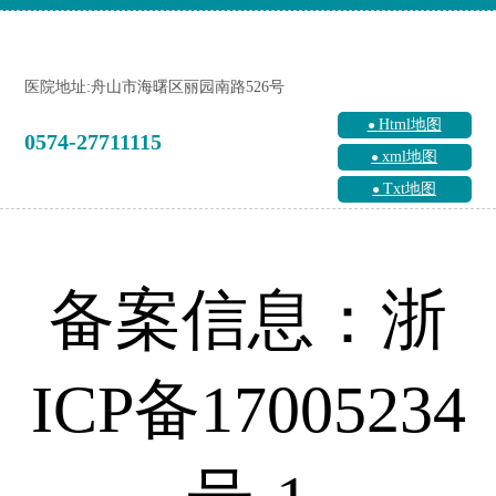
医院地址:舟山市海曙区丽园南路526号
Html地图
0574-27711115
xml地图
Txt地图
备案信息：浙
ICP备17005234