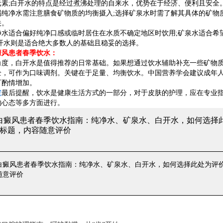
元素;白开水的特点是经过煮沸处理的自来水，优势在于经济、便利且安全
净水需注意膳食矿物质的均衡摄入;选择矿泉水时需了解其具体的矿物质
关。
适合偏好纯净口感或临时居住在水质不确定地区时饮用;矿泉水适合希
开水则是适合绝大多数人的基础且稳妥的选择。
风患者春季饮水：
，白开水是值得推荐的日常基础。如果想通过饮水辅助补充一些矿物质
，可作为口味调剂。关键在于足量、均衡饮水。中国营养学会建议成年人每日饮
可酌情增加。
院
最后提醒，饮水是健康生活方式的一部分，对于皮肤的护理，应在专业
的心态等多方面进行。
 白癜风患者春季饮水指南：纯净水、矿泉水、白开水，如何选择
标题，内容随意评价
 白癜风患者春季饮水指南：纯净水、矿泉水、白开水，如何选择
此处为评
随意评价