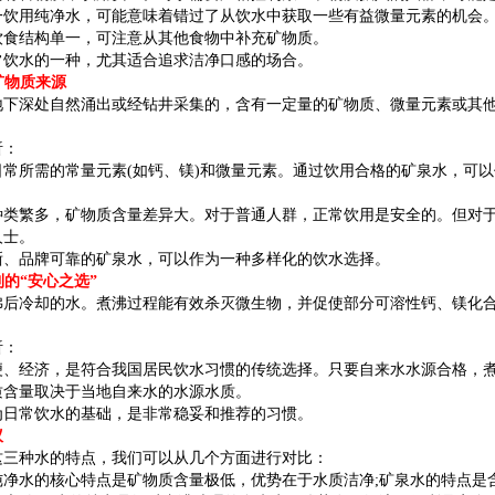
用纯净水，可能意味着错过了从饮水中获取一些有益微量元素的机会。
饮食结构单一，可注意从其他食物中补充矿物质。
水的一种，尤其适合追求洁净口感的场合。
矿物质来源
深处自然涌出或经钻井采集的，含有一定量的矿物质、微量元素或其他
析：
所需的常量元素(如钙、镁)和微量元素。通过饮用合格的矿泉水，可以
繁多，矿物质含量差异大。对于普通人群，正常饮用是安全的。但对于
人士。
品牌可靠的矿泉水，可以作为一种多样化的饮水选择。
的“安心之选”
冷却的水。煮沸过程能有效杀灭微生物，并促使部分可溶性钙、镁化合
析：
经济，是符合我国居民饮水习惯的传统选择。只要自来水水源合格，煮
含量取决于当地自来水的水源水质。
常饮水的基础，是非常稳妥和推荐的习惯。
议
种水的特点，我们可以从几个方面进行对比：
水的核心特点是矿物质含量极低，优势在于水质洁净;矿泉水的特点是